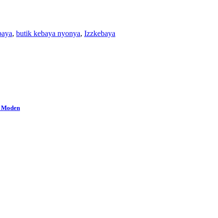
baya
,
butik kebaya nyonya
,
Izzkebaya
a Moden