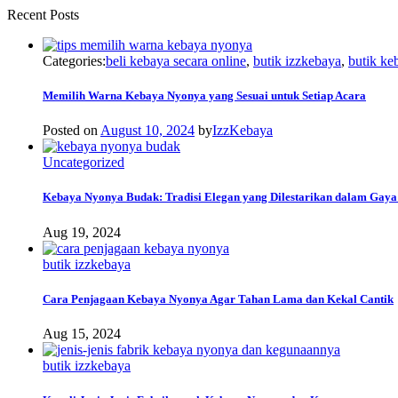
Recent Posts
Categories:
beli kebaya secara online
,
butik izzkebaya
,
butik ke
Memilih Warna Kebaya Nyonya yang Sesuai untuk Setiap Acara
Posted on
August 10, 2024
by
IzzKebaya
Uncategorized
Kebaya Nyonya Budak: Tradisi Elegan yang Dilestarikan dalam Gay
Aug 19, 2024
butik izzkebaya
Cara Penjagaan Kebaya Nyonya Agar Tahan Lama dan Kekal Cantik
Aug 15, 2024
butik izzkebaya