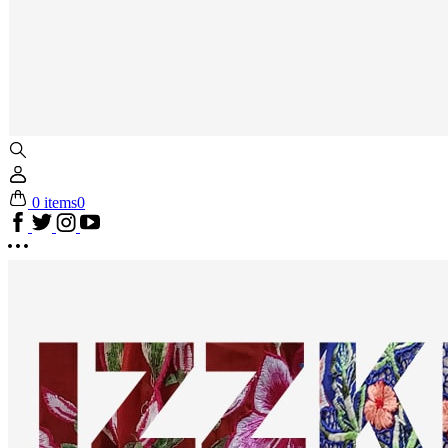
0 items
0