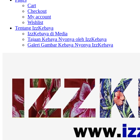
Cart
Checkout
My account
Wishlist
Tentang IzzKebaya
IzzKebaya di Media
Tajaan Kebaya Nyonya oleh IzzKebaya
Galeri Gambar Kebaya Nyonya IzzKebaya