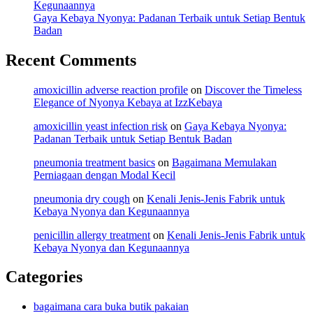
Kegunaannya
Gaya Kebaya Nyonya: Padanan Terbaik untuk Setiap Bentuk
Badan
Recent Comments
amoxicillin adverse reaction profile
on
Discover the Timeless
Elegance of Nyonya Kebaya at IzzKebaya
amoxicillin yeast infection risk
on
Gaya Kebaya Nyonya:
Padanan Terbaik untuk Setiap Bentuk Badan
pneumonia treatment basics
on
Bagaimana Memulakan
Perniagaan dengan Modal Kecil
pneumonia dry cough
on
Kenali Jenis-Jenis Fabrik untuk
Kebaya Nyonya dan Kegunaannya
penicillin allergy treatment
on
Kenali Jenis-Jenis Fabrik untuk
Kebaya Nyonya dan Kegunaannya
Categories
bagaimana cara buka butik pakaian