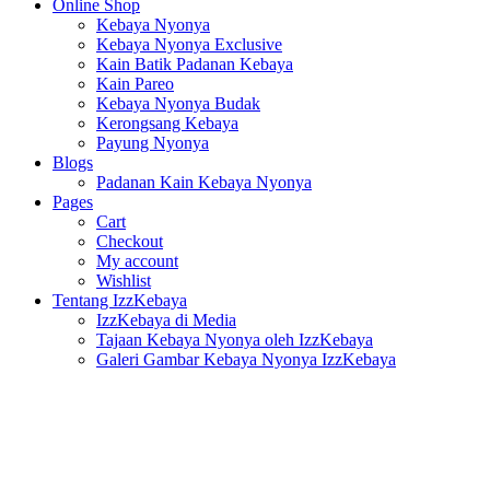
Online Shop
Kebaya Nyonya
Kebaya Nyonya Exclusive
Kain Batik Padanan Kebaya
Kain Pareo
Kebaya Nyonya Budak
Kerongsang Kebaya
Payung Nyonya
Blogs
Padanan Kain Kebaya Nyonya
Pages
Cart
Checkout
My account
Wishlist
Tentang IzzKebaya
IzzKebaya di Media
Tajaan Kebaya Nyonya oleh IzzKebaya
Galeri Gambar Kebaya Nyonya IzzKebaya