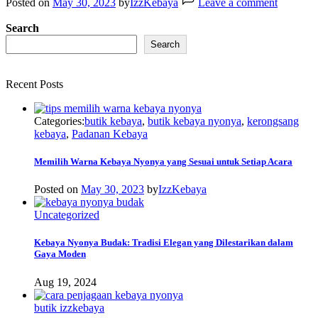
Posted on
May 30, 2023
by
IzzKebaya
Leave a comment
Search
Search
Recent Posts
Categories:
butik kebaya
,
butik kebaya nyonya
,
kerongsang
kebaya
,
Padanan Kebaya
Memilih Warna Kebaya Nyonya yang Sesuai untuk Setiap Acara
Posted on
May 30, 2023
by
IzzKebaya
Uncategorized
Kebaya Nyonya Budak: Tradisi Elegan yang Dilestarikan dalam
Gaya Moden
Aug 19, 2024
butik izzkebaya