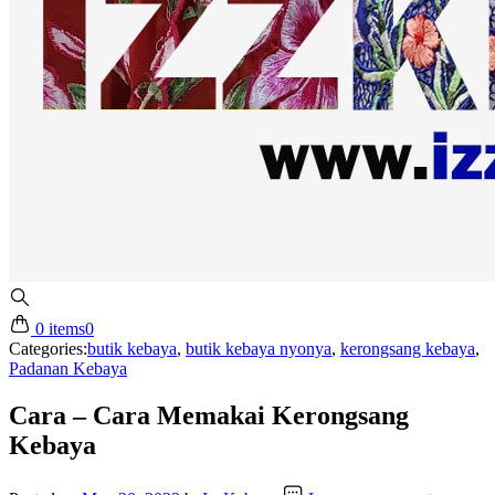
0 items
0
Categories:
butik kebaya
,
butik kebaya nyonya
,
kerongsang kebaya
,
Padanan Kebaya
Cara – Cara Memakai Kerongsang
Kebaya