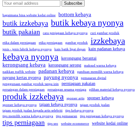
bottom kebaya
bagaimana bina website kedai online
butik kebaya nyonya
butik izzkebaya
butik pakaian
cara penjagaan kebaya nyonya
curi gambar produk
izzkebaya
etika dalam perniagaan
etika perniagaan
gambar produk
kain padanan kebaya
jenis - jenis fabrik kebaya nyonya
kain batik lipat depan
kebaya nyonya
kerongsang berantai
kerongsang kebaya
kerongsang serong
maksud warna kebaya
padanan kebaya
naikkan traffik website
panduan memilih warna kebaya
payung nyonya
payung kertas nyonya
pemasaran digital
perniagaan pakaian
penggunaan gambar produk tanpa izin
persaingan dalam perniagaan
persaingan sesama peniaga
pilihan material kebaya nyonya
produk izzkebaya
sponser kebaya
sponser artis
tajaan kebaya nyonya
sponser kebaya nyonya
tajaan produk jualan
tajaan produk jualan kepada artis selebriti
tips kebaya nyonya
tips memilih warna kebaya nyonya
tips pemasaran
tips penjagaan kebaya nyonya
tips perniagaan
website kedai online
tips seo
website ecommerce