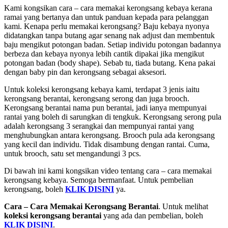
Kami kongsikan cara – cara memakai kerongsang kebaya kerana
ramai yang bertanya dan untuk panduan kepada para pelanggan
kami. Kenapa perlu memakai kerongsang? Baju kebaya nyonya
didatangkan tanpa butang agar senang nak adjust dan membentuk
baju mengikut potongan badan. Setiap individu potongan badannya
berbeza dan kebaya nyonya lebih cantik dipakai jika mengikut
potongan badan (body shape). Sebab tu, tiada butang. Kena pakai
dengan baby pin dan kerongsang sebagai aksesori.
Untuk koleksi kerongsang kebaya kami, terdapat 3 jenis iaitu
kerongsang berantai, kerongsang serong dan juga brooch.
Kerongsang berantai nama pun berantai, jadi ianya mempunyai
rantai yang boleh di sarungkan di tengkuk. Kerongsang serong pula
adalah kerongsang 3 serangkai dan mempunyai rantai yang
menghubungkan antara kerongsang. Brooch pula ada kerongsang
yang kecil dan individu. Tidak disambung dengan rantai. Cuma,
untuk brooch, satu set mengandungi 3 pcs.
Di bawah ini kami kongsikan video tentang cara – cara memakai
kerongsang kebaya. Semoga bermanfaat. Untuk pembelian
kerongsang, boleh
KLIK DISINI
ya.
Cara – Cara Memakai Kerongsang Berantai
. Untuk melihat
koleksi kerongsang berantai
yang ada dan pembelian, boleh
KLIK DISINI
.