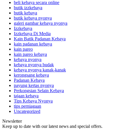
beli kebaya secara online
butik izzkebaya
butik kebaya
butik kebaya nyonya
galeri gambar kebaya nyonya
Izzkebaya
Izzkebaya Di Media
Kain Batik Padanan Kebaya
kain padanan kebaya
kain pareo
kain pareo kebaya
kebaya nyonya
kebaya nyonya budak
kebaya nyonya kanak-kanak
kerongsang kebaya
Padanan Kebaya
payung kertas nyonya
Perkongsian Selain Kebaya
tajaan kebaya
Tips Kebaya Nyonya
tips perniagaan
Uncategorized
Newsletter
Keep up to date with our latest news and special offers.