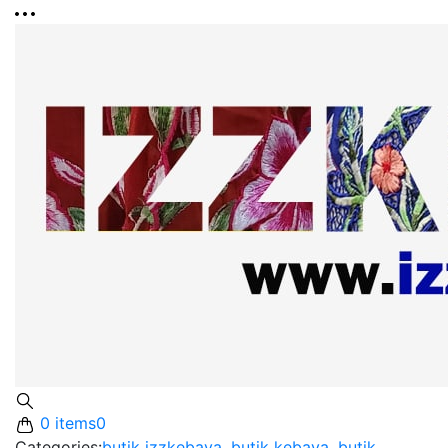
0 items
0
Categories:
butik izzkebaya
,
butik kebaya
,
butik