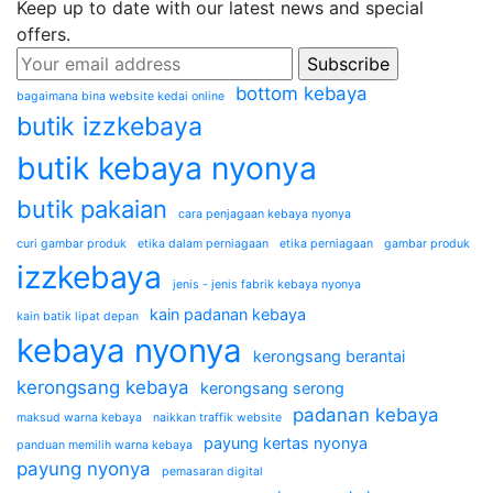
Keep up to date with our latest news and special
offers.
bottom kebaya
bagaimana bina website kedai online
butik izzkebaya
butik kebaya nyonya
butik pakaian
cara penjagaan kebaya nyonya
curi gambar produk
etika dalam perniagaan
etika perniagaan
gambar produk
izzkebaya
jenis - jenis fabrik kebaya nyonya
kain padanan kebaya
kain batik lipat depan
kebaya nyonya
kerongsang berantai
kerongsang kebaya
kerongsang serong
padanan kebaya
maksud warna kebaya
naikkan traffik website
payung kertas nyonya
panduan memilih warna kebaya
payung nyonya
pemasaran digital