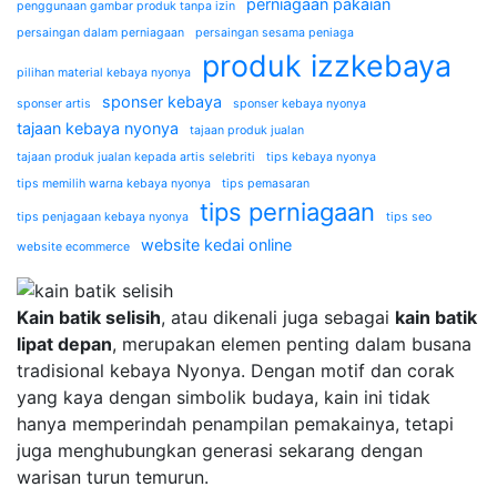
perniagaan pakaian
penggunaan gambar produk tanpa izin
persaingan dalam perniagaan
persaingan sesama peniaga
produk izzkebaya
pilihan material kebaya nyonya
sponser kebaya
sponser artis
sponser kebaya nyonya
tajaan kebaya nyonya
tajaan produk jualan
tajaan produk jualan kepada artis selebriti
tips kebaya nyonya
tips memilih warna kebaya nyonya
tips pemasaran
tips perniagaan
tips penjagaan kebaya nyonya
tips seo
website kedai online
website ecommerce
Kain batik selisih
, atau dikenali juga sebagai
kain batik
lipat depan
, merupakan elemen penting dalam busana
tradisional kebaya Nyonya. Dengan motif dan corak
yang kaya dengan simbolik budaya, kain ini tidak
hanya memperindah penampilan pemakainya, tetapi
juga menghubungkan generasi sekarang dengan
warisan turun temurun.