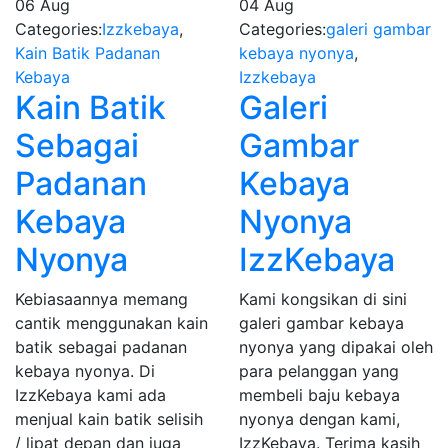
06
Aug
04
Aug
Categories:
Izzkebaya
,
Categories:
galeri gambar
Kain Batik Padanan
kebaya nyonya
,
Kebaya
Izzkebaya
Kain Batik
Galeri
Sebagai
Gambar
Padanan
Kebaya
Kebaya
Nyonya
Nyonya
IzzKebaya
Kebiasaannya memang
Kami kongsikan di sini
cantik menggunakan kain
galeri gambar kebaya
batik sebagai padanan
nyonya yang dipakai oleh
kebaya nyonya. Di
para pelanggan yang
IzzKebaya kami ada
membeli baju kebaya
menjual kain batik selisih
nyonya dengan kami,
/ lipat depan dan juga
IzzKebaya. Terima kasih