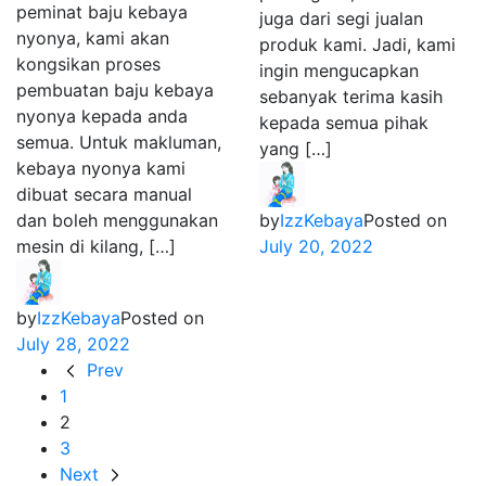
peminat baju kebaya
juga dari segi jualan
nyonya, kami akan
produk kami. Jadi, kami
kongsikan proses
ingin mengucapkan
pembuatan baju kebaya
sebanyak terima kasih
nyonya kepada anda
kepada semua pihak
semua. Untuk makluman,
yang […]
kebaya nyonya kami
dibuat secara manual
dan boleh menggunakan
by
IzzKebaya
Posted on
mesin di kilang, […]
July 20, 2022
by
IzzKebaya
Posted on
July 28, 2022
Prev
1
2
3
Next