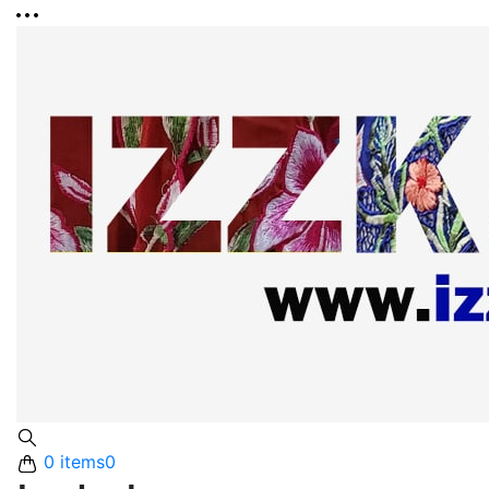
0 items
0