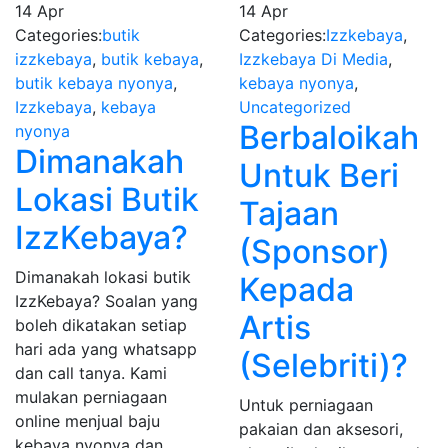
14
Apr
14
Apr
Categories:
butik
Categories:
Izzkebaya
,
izzkebaya
,
butik kebaya
,
Izzkebaya Di Media
,
butik kebaya nyonya
,
kebaya nyonya
,
Izzkebaya
,
kebaya
Uncategorized
Berbaloikah
nyonya
Dimanakah
Untuk Beri
Lokasi Butik
Tajaan
IzzKebaya?
(Sponsor)
Dimanakah lokasi butik
Kepada
IzzKebaya? Soalan yang
Artis
boleh dikatakan setiap
hari ada yang whatsapp
(Selebriti)?
dan call tanya. Kami
mulakan perniagaan
Untuk perniagaan
online menjual baju
pakaian dan aksesori,
kebaya nyonya dan