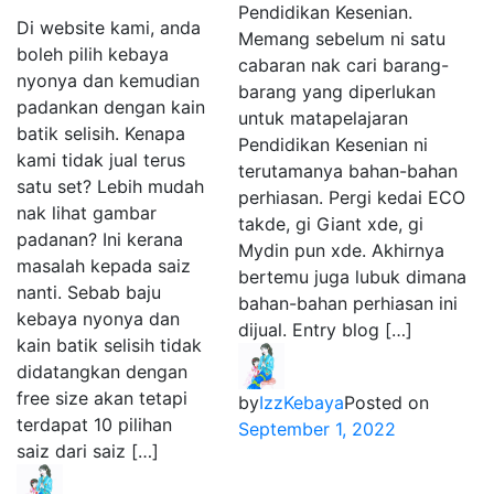
Pendidikan Kesenian.
Di website kami, anda
Memang sebelum ni satu
boleh pilih kebaya
cabaran nak cari barang-
nyonya dan kemudian
barang yang diperlukan
padankan dengan kain
untuk matapelajaran
batik selisih. Kenapa
Pendidikan Kesenian ni
kami tidak jual terus
terutamanya bahan-bahan
satu set? Lebih mudah
perhiasan. Pergi kedai ECO
nak lihat gambar
takde, gi Giant xde, gi
padanan? Ini kerana
Mydin pun xde. Akhirnya
masalah kepada saiz
bertemu juga lubuk dimana
nanti. Sebab baju
bahan-bahan perhiasan ini
kebaya nyonya dan
dijual. Entry blog […]
kain batik selisih tidak
didatangkan dengan
free size akan tetapi
by
IzzKebaya
Posted on
terdapat 10 pilihan
September 1, 2022
saiz dari saiz […]