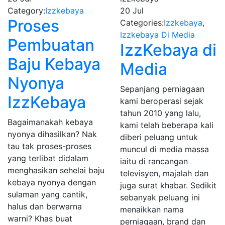
Category:
Izzkebaya
20
Jul
Proses
Categories:
Izzkebaya
,
Izzkebaya Di Media
Pembuatan
IzzKebaya di
Baju Kebaya
Media
Nyonya
Sepanjang perniagaan
IzzKebaya
kami beroperasi sejak
tahun 2010 yang lalu,
Bagaimanakah kebaya
kami telah beberapa kali
nyonya dihasilkan? Nak
diberi peluang untuk
tau tak proses-proses
muncul di media massa
yang terlibat didalam
iaitu di rancangan
menghasikan sehelai baju
televisyen, majalah dan
kebaya nyonya dengan
juga surat khabar. Sedikit
sulaman yang cantik,
sebanyak peluang ini
halus dan berwarna
menaikkan nama
warni? Khas buat
perniagaan, brand dan