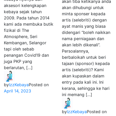
akan tiba ketikanya anda
aksesori kelengkapan
akan dihubungi untuk
kebaya sejak tahun
minta sponser kepada
2009. Pada tahun 2014
artis (selebriti) dengan
kami ada membuka butik
ayat manis yang biasa
fizikal di The
didengari “boleh naikkan
Atmosphere, Seri
nama perniagaan dan
Kembangan, Selangor
akan lebih dikenali”.
tapi oleh sebab
Persoalannya,
penangan Covid19 dan
berbaloikah untuk beri
juga PKP yang
tajaan (sponsor) kepada
berlarutan, […]
artis (selebriti)? Kami
akan kupaskan dalam
entry pada kali ini. Ini
by
IzzKebaya
Posted on
kerana, sehingga ke hari
April 14, 2023
ini memang […]
by
IzzKebaya
Posted on