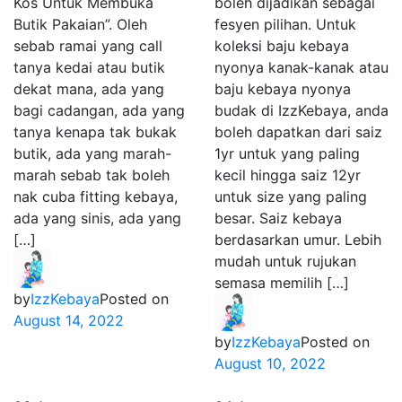
Kos Untuk Membuka
boleh dijadikan sebagai
Butik Pakaian”. Oleh
fesyen pilihan. Untuk
sebab ramai yang call
koleksi baju kebaya
tanya kedai atau butik
nyonya kanak-kanak atau
dekat mana, ada yang
baju kebaya nyonya
bagi cadangan, ada yang
budak di IzzKebaya, anda
tanya kenapa tak bukak
boleh dapatkan dari saiz
butik, ada yang marah-
1yr untuk yang paling
marah sebab tak boleh
kecil hingga saiz 12yr
nak cuba fitting kebaya,
untuk size yang paling
ada yang sinis, ada yang
besar. Saiz kebaya
[…]
berdasarkan umur. Lebih
mudah untuk rujukan
semasa memilih […]
by
IzzKebaya
Posted on
August 14, 2022
by
IzzKebaya
Posted on
August 10, 2022