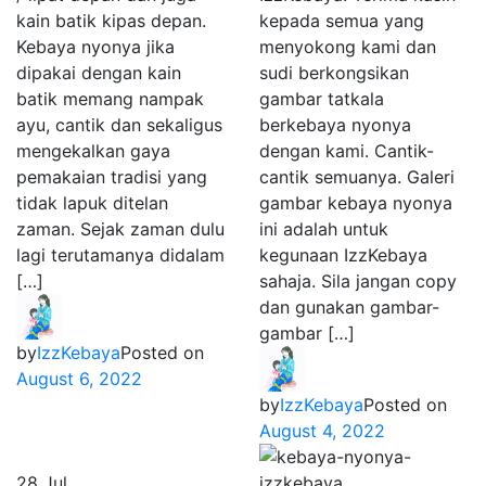
kain batik kipas depan.
kepada semua yang
Kebaya nyonya jika
menyokong kami dan
dipakai dengan kain
sudi berkongsikan
batik memang nampak
gambar tatkala
ayu, cantik dan sekaligus
berkebaya nyonya
mengekalkan gaya
dengan kami. Cantik-
pemakaian tradisi yang
cantik semuanya. Galeri
tidak lapuk ditelan
gambar kebaya nyonya
zaman. Sejak zaman dulu
ini adalah untuk
lagi terutamanya didalam
kegunaan IzzKebaya
[…]
sahaja. Sila jangan copy
dan gunakan gambar-
gambar […]
by
IzzKebaya
Posted on
August 6, 2022
by
IzzKebaya
Posted on
August 4, 2022
28
Jul