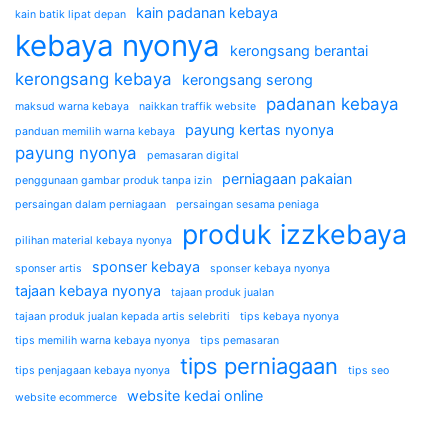
kain padanan kebaya
kain batik lipat depan
kebaya nyonya
kerongsang berantai
kerongsang kebaya
kerongsang serong
padanan kebaya
maksud warna kebaya
naikkan traffik website
payung kertas nyonya
panduan memilih warna kebaya
payung nyonya
pemasaran digital
perniagaan pakaian
penggunaan gambar produk tanpa izin
persaingan dalam perniagaan
persaingan sesama peniaga
produk izzkebaya
pilihan material kebaya nyonya
sponser kebaya
sponser artis
sponser kebaya nyonya
tajaan kebaya nyonya
tajaan produk jualan
tajaan produk jualan kepada artis selebriti
tips kebaya nyonya
tips memilih warna kebaya nyonya
tips pemasaran
tips perniagaan
tips penjagaan kebaya nyonya
tips seo
website kedai online
website ecommerce